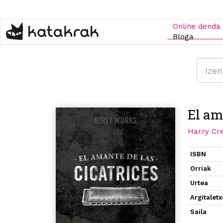
Skip
to
main
Online denda
content
Bloga
El am
Harry Cr
ISBN
Orriak
Urtea
Argitalet
Saila