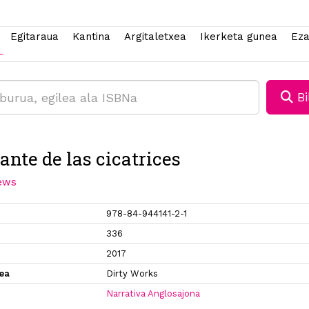
Egitaraua
Kantina
Argitaletxea
Ikerketa gunea
Eza
Bi
ante de las cicatrices
ews
978-84-944141-2-1
336
2017
xea
Dirty Works
Narrativa Anglosajona