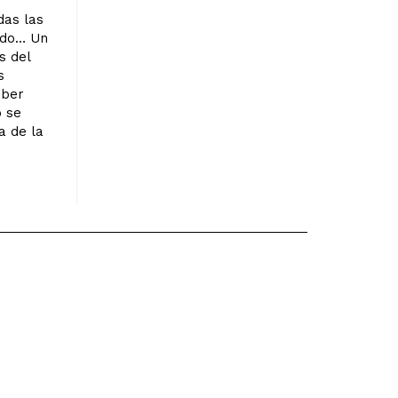
das las
rido… Un
s del
s
aber
o se
a de la