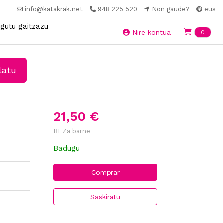
info@katakrak.net
948 225 520
Non gaude?
eus
gutu gaitzazu
Ite
Nire kontua
0
latu
21,50 €
BEZa barne
Badugu
Comprar
Saskiratu