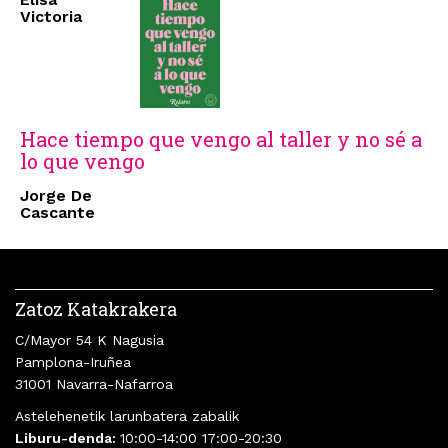
Victoria
Hace tiempo que vengo al taller y no sé a
lo que vengo
Jorge De
Cascante
Zatoz Katakrakera
C/Mayor 54 K Nagusia
Pamplona-Iruñea
31001 Navarra-Nafarroa
Astelehenetik larunbatera zabalik
Liburu-denda:
10:00-14:00 17:00-20:30