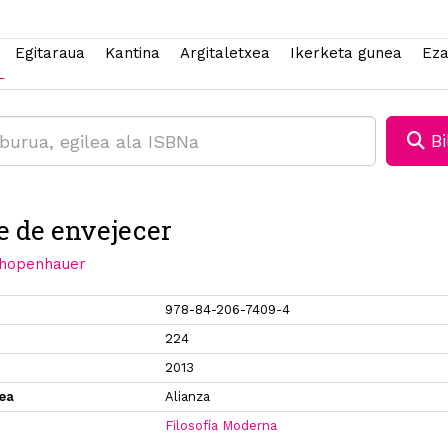
Egitaraua
Kantina
Argitaletxea
Ikerketa gunea
Eza
Bi
te de envejecer
chopenhauer
978-84-206-7409-4
224
2013
xea
Alianza
Filosofía Moderna