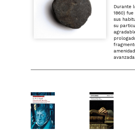
Durante l
1860) fue
sus habit
su partic
agradable
prologado
fragmento
amenidad,
avanzada 