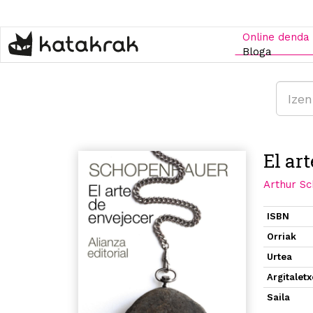
Skip
to
main
Online denda
content
Bloga
El ar
Arthur S
ISBN
Orriak
Urtea
Argitalet
Saila