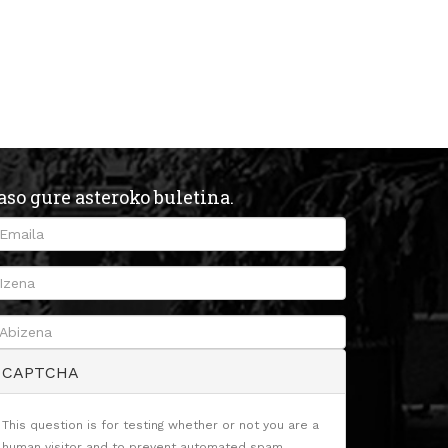
aso gure asteroko buletina.
CAPTCHA
This question is for testing whether or not you are a
human visitor and to prevent automated spam