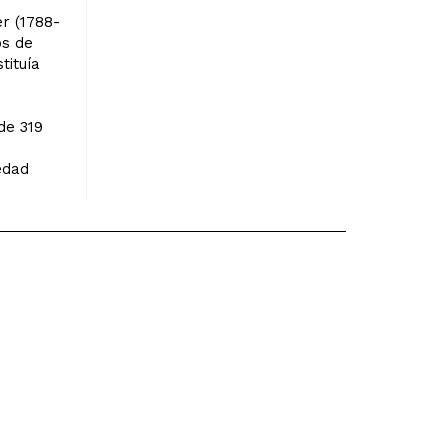
r (1788-
os de
tituía
de 319
edad