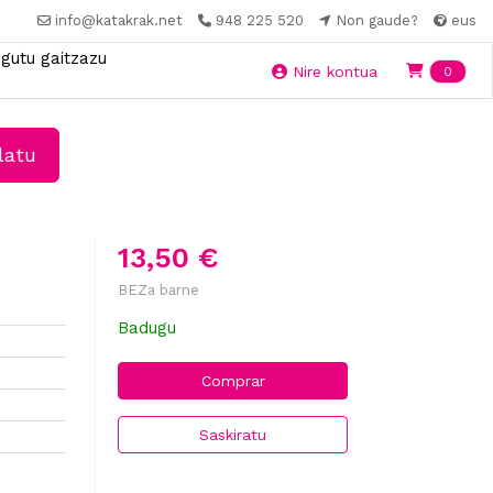
info@katakrak.net
948 225 520
Non gaude?
eus
gutu gaitzazu
Ite
Nire kontua
0
latu
13,50 €
BEZa barne
Badugu
Comprar
Saskiratu