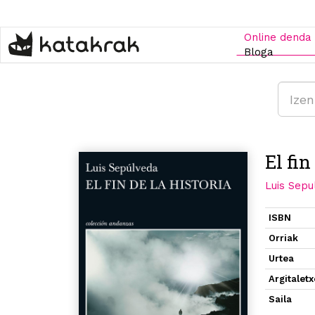
Skip
to
main
Online denda
content
Bloga
El fin
Luis Sepu
ISBN
Orriak
Urtea
Argitalet
Saila