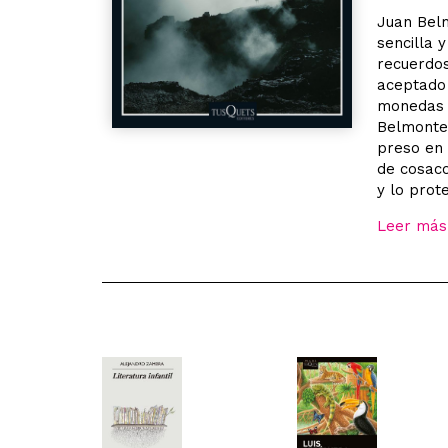
Juan Belm
sencilla 
recuerdos
aceptado 
monedas d
Belmonte 
preso en 
de cosaco
y lo prot
Leer más