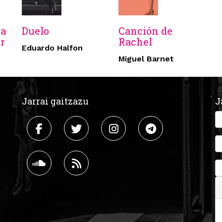
ía
Duelo
Canción de
r
Rachel
Eduardo Halfon
Miguel Barnet
Jarrai gaitzazu
J