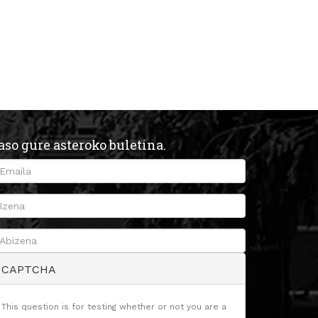
aso gure asteroko buletina.
CAPTCHA
This question is for testing whether or not you are a