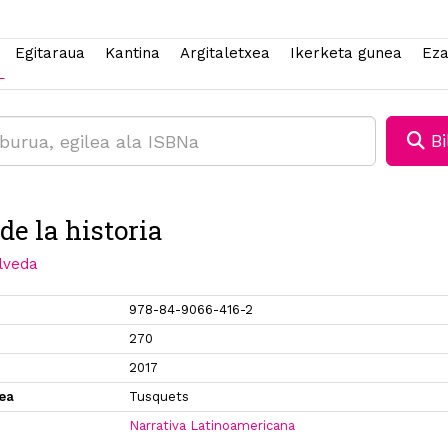
Egitaraua
Kantina
Argitaletxea
Ikerketa gunea
Eza
Bi
 de la historia
lveda
978-84-9066-416-2
270
2017
xea
Tusquets
Narrativa Latinoamericana