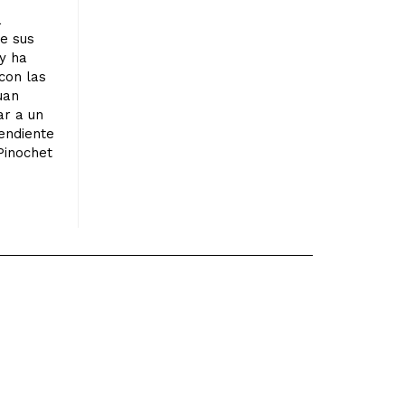
a
e sus
y ha
con las
uan
ar a un
endiente
Pinochet