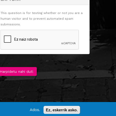
This question is for testing whether or not you are a
human visitor and to prevent automated spam
submissions.
Harpidetu nahi dut!
Ados.
Ez, eskerrik asko.