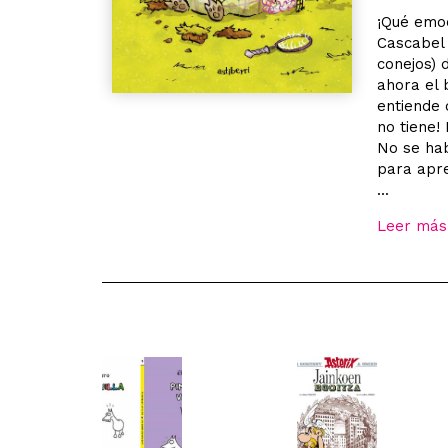
¡Qué emoc
Cascabel 
conejos) 
ahora el 
entiende 
no tiene!
No se hab
para apre
...
Leer más