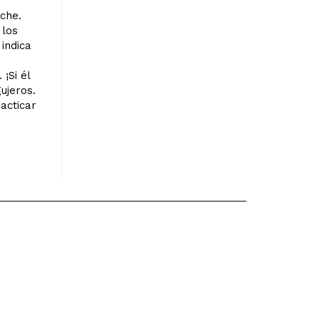
che.
 los
indica
¡Si él
ujeros.
acticar