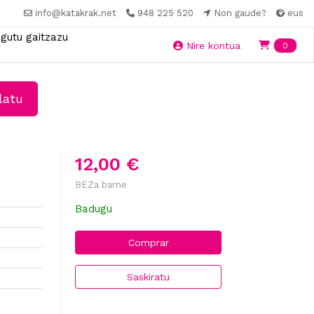
info@katakrak.net
948 225 520
Non gaude?
eus
gutu gaitzazu
Ite
Nire kontua
0
latu
12,00 €
BEZa barne
Badugu
Comprar
Saskiratu