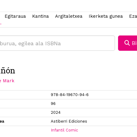
Egitaraua
Kantina
Argitaletxea
Ikerketa gunea
Eza
Bi
uñón
e Mark
978-84-19670-94-6
96
2024
xea
Astiberri Ediciones
Infantil Comic