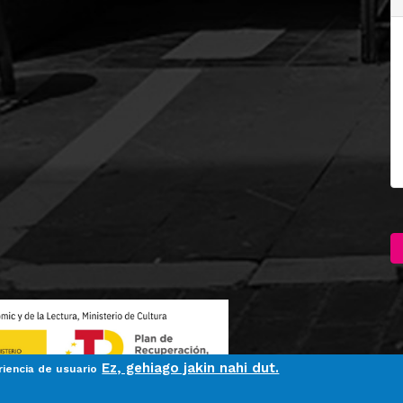
Ez, gehiago jakin nahi dut.
riencia de usuario