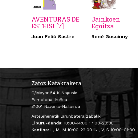
AVENTURAS DE
Jainkoen
ESTEISI [7]
Egoitza
Juan Feliú Sastre
René Goscinny
Zatoz Katakrakera
C/Mayor 54 K Nagusia
Pamplona-Iruñea
31001 Navarra-Nafarroa
Astelehenetik larunbatera zabalik
Liburu-denda:
10:00-14:00 17:00-20:30
Kantina:
L, M, M 10:00-22:00 | J, V, S 10:00-01:00