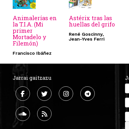
Animalerías en
Astérix tras las
la T.I.A. (Mi
huellas del grifo
primer
René Goscinny,
Mortadelo y
Jean-Yves Ferri
Filemón)
Francisco Ibáñez
Jarrai gaitzazu
J