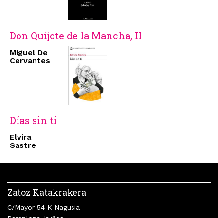
Don Quijote de la Mancha, II
Miguel De
Cervantes
Días sin ti
Elvira
Sastre
Zatoz Katakrakera
C/Mayor 54 K Nagusia