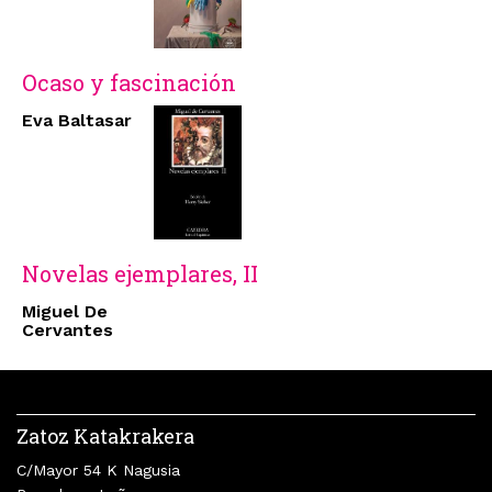
Ocaso y fascinación
Eva Baltasar
Novelas ejemplares, II
Miguel De
Cervantes
Zatoz Katakrakera
C/Mayor 54 K Nagusia