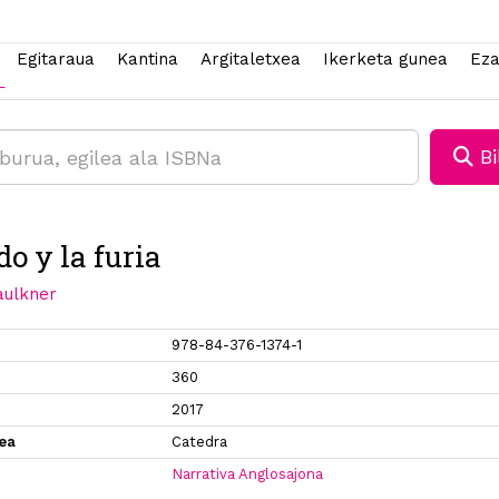
Egitaraua
Kantina
Argitaletxea
Ikerketa gunea
Eza
Bi
do y la furia
aulkner
978-84-376-1374-1
360
2017
xea
Catedra
Narrativa Anglosajona