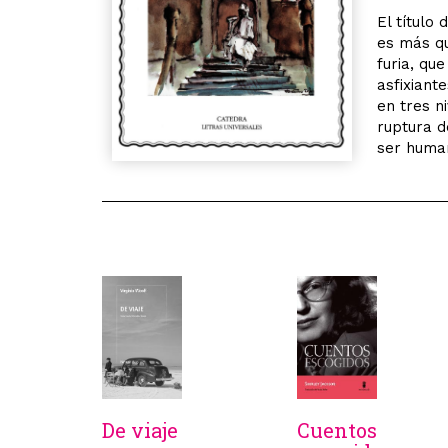
El título
es más qu
furia, qu
asfixiant
en tres ni
ruptura d
ser huma
De viaje
Cuentos