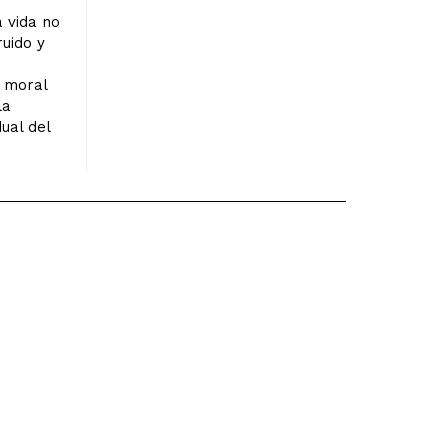
a vida no
ruido y
n moral
la
ual del