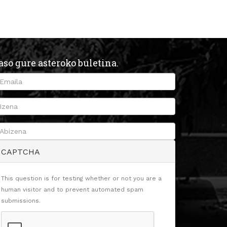
aso gure asteroko buletina.
CAPTCHA
This question is for testing whether or not you are a
human visitor and to prevent automated spam
submissions.