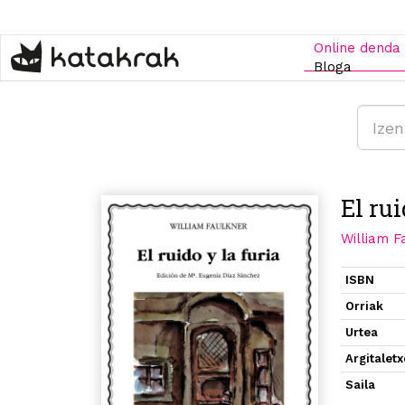
Skip
to
main
Online denda
content
Bloga
El rui
William F
ISBN
Orriak
Urtea
Argitalet
Saila