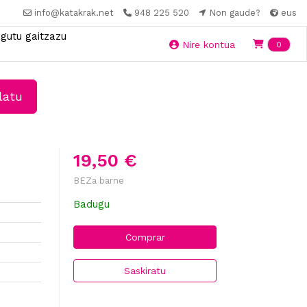
info@katakrak.net
948 225 520
Non gaude?
eus
gutu gaitzazu
Ite
Nire kontua
0
latu
19,50 €
BEZa barne
Badugu
Comprar
Saskiratu