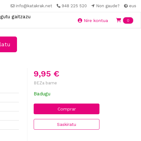
info@katakrak.net
948 225 520
Non gaude?
eus
gutu gaitzazu
Ite
Nire kontua
0
latu
9,95 €
BEZa barne
Badugu
Comprar
Saskiratu