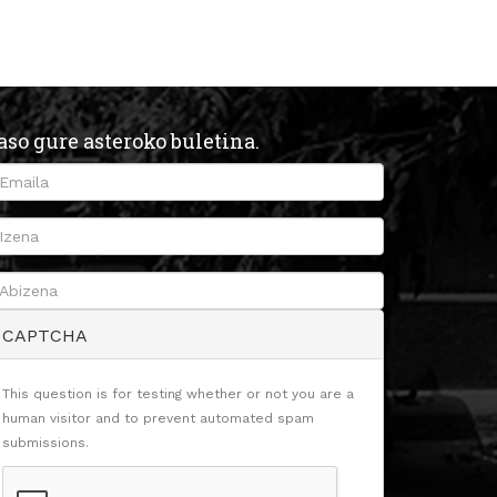
aso gure asteroko buletina.
CAPTCHA
This question is for testing whether or not you are a
human visitor and to prevent automated spam
submissions.