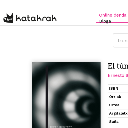
Skip
to
main
Online denda
content
Bloga
El tú
Ernesto 
ISBN
Orriak
Urtea
Argitalet
Saila