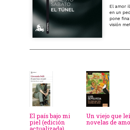
El amor i
en un ped
pone fina
visión met
El país bajo mi
Un viejo que le
piel (edición
novelas de amo
actualizada)