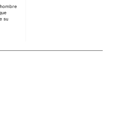
n hombre
que
e su