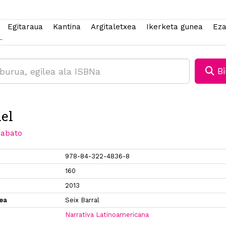
Egitaraua
Kantina
Argitaletxea
Ikerketa gunea
Eza
Bi
nel
Sabato
978-84-322-4836-8
160
2013
xea
Seix Barral
Narrativa Latinoamericana