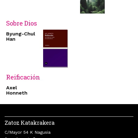
Sobre Dios
Byung-Chul
Han
Reificación
Axel
Honneth
Zatoz Katakrakera
C/Mayor 54 K Nagusia