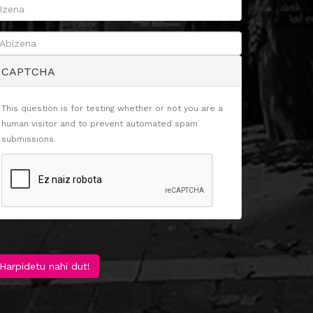
CAPTCHA
This question is for testing whether or not you are a
human visitor and to prevent automated spam
submissions.
Harpidetu nahi dut!