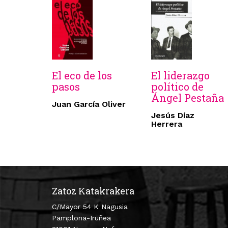
El eco de los
El liderazgo
pasos
político de
Ángel Pestaña
Juan García Oliver
Jesús Díaz
Herrera
Zatoz Katakrakera
C/Mayor 54 K Nagusia
Pamplona-Iruñea