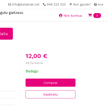
info@katakrak.net
948 225 520
Non gaude?
eus
gutu gaitzazu
Ite
Nire kontua
0
latu
12,00 €
BEZa barne
Badugu
Comprar
Saskiratu