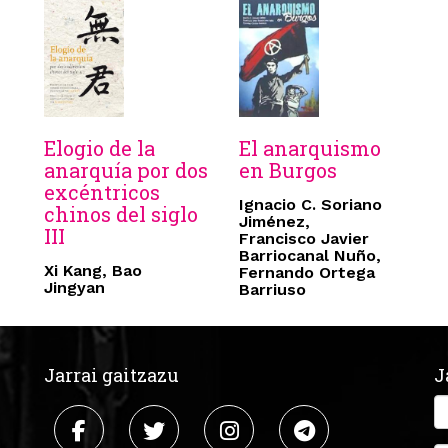
Elogio de la
El anarquismo
anarquía por dos
en Burgos
excéntricos
Ignacio C. Soriano
chinos del siglo
Jiménez,
III
Francisco Javier
Barriocanal Nuño,
Xi Kang, Bao
Fernando Ortega
Jingyan
Barriuso
Jarrai gaitzazu
J