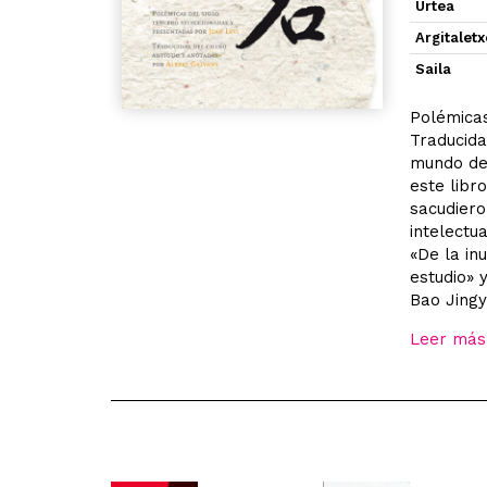
Urtea
Argitalet
Saila
Polémicas
Traducida
mundo des
este libr
sacudiero
intelectu
«De la in
estudio» 
Bao Jingy
Leer más