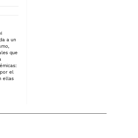
i
da a un
mo,
ales que
a
lémicas:
 por el
n ellas