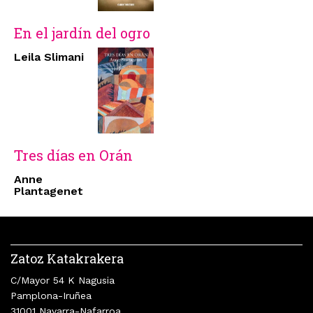
En el jardín del ogro
Leila Slimani
Tres días en Orán
Anne
Plantagenet
Zatoz Katakrakera
C/Mayor 54 K Nagusia
Pamplona-Iruñea
31001 Navarra-Nafarroa