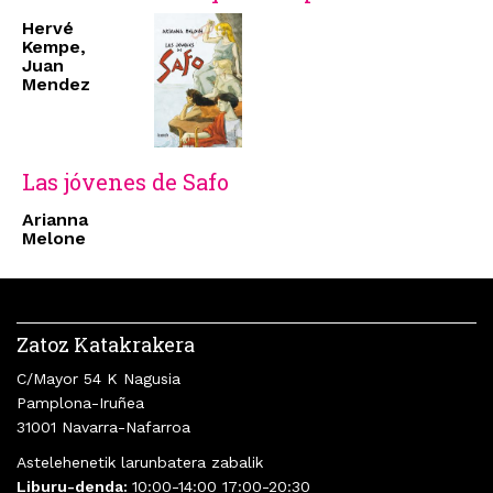
Hervé
Kempe,
Juan
Mendez
Las jóvenes de Safo
Arianna
Melone
Zatoz Katakrakera
C/Mayor 54 K Nagusia
Pamplona-Iruñea
31001 Navarra-Nafarroa
Astelehenetik larunbatera zabalik
Liburu-denda:
10:00-14:00 17:00-20:30