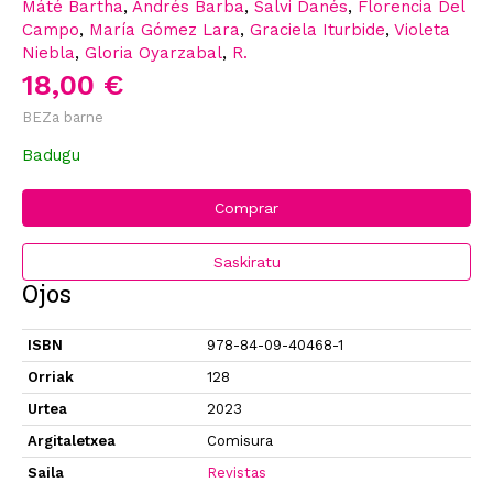
Máté Bartha
,
Andrés Barba
,
Salvi Danés
,
Florencia Del
Campo
,
María Gómez Lara
,
Graciela Iturbide
,
Violeta
Niebla
,
Gloria Oyarzabal
,
R.
18,00 €
BEZa barne
Badugu
Comprar
Saskiratu
Ojos
ISBN
978-84-09-40468-1
Orriak
128
Urtea
2023
Argitaletxea
Comisura
Saila
Revistas