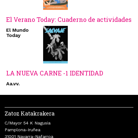
El Verano Today: Cuaderno de actividades
El Mundo
Today
LA NUEVA CARNE -1 IDENTIDAD
Aa.vv.
Zatoz Katakrakera
C/Mayor 54 K Nagusia
Pamplona-Iruñea
31001 Navarra-Nafarroa