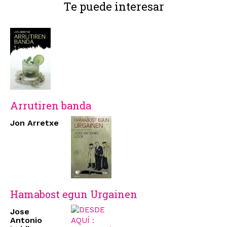
Te puede interesar
Arrutiren banda
Jon Arretxe
Hamabost egun Urgainen
Jose
Antonio