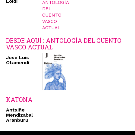
Loidi
DESDE AQUÍ : ANTOLOGÍA DEL CUENTO
VASCO ACTUAL
José Luis
Otamendi
KATONA
Antxiñe
Mendizabal
Aranburu