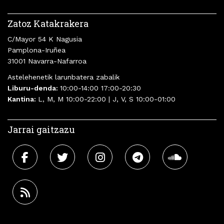
Zatoz Katakrakera
C/Mayor 54 K Nagusia
Pamplona-Iruñea
31001 Navarra-Nafarroa
Astelehenetik larunbatera zabalik
Liburu-denda:
10:00-14:00 17:00-20:30
Kantina:
L, M, M 10:00-22:00 | J, V, S 10:00-01:00
Jarrai gaitzazu