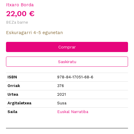
Itxaro Borda
22,00 €
BEZa barne
Eskuragarri 4-5 egunetan
Comprar
Saskiratu
ISBN
978-84-17051-68-6
Orriak
376
Urtea
2021
Argitaletxea
Susa
Saila
Euskal Narratiba