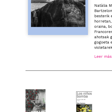
Natàlia M
Bartzelon
besterik 
horretan,
oraina, b
Francoren
ahotsak g
gogoeta e
violetare
Leer más