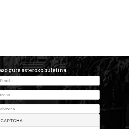
aso gure asteroko buletina.
CAPTCHA