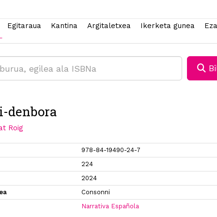
Egitaraua
Kantina
Argitaletxea
Ikerketa gunea
Eza
Bi
i-denbora
at Roig
978-84-19490-24-7
224
2024
xea
Consonni
Narrativa Española