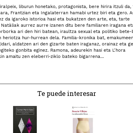
iralpeix, liburun honetako, protagonista, bere hirira itzuli da
ara, Frantzian eta Ingalaterran hamabi urtez biri eta gero. 
ez da igaroko istorioa hasi eta bukatzen den arte, eta, tarte
 Natàliak aurrez aurre izanen ditu bere familiaren iragana et
orborka ari den hiri batean, iraultza sexual eta politiko bete
 heriotza hur-hurrean dela. Familia-kronika bat, emakumee
idari, aldatzen ari den gizarte baten iraganaz, orainaz eta g
giteko gonbita eginez. Ramona, adeurekin hasi eta L'hora
kin amaitu zen eleberri-ziklo bateko bigarrena...
Te puede interesar