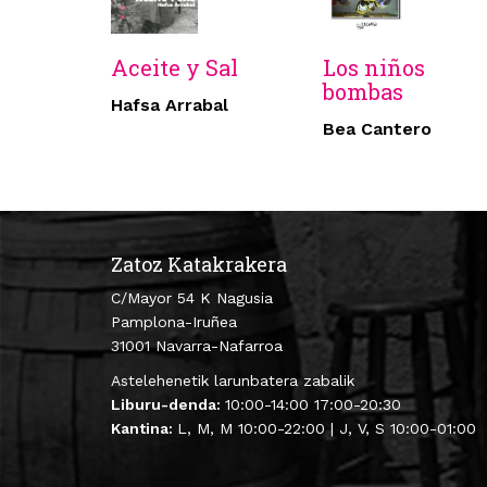
Aceite y Sal
Los niños
bombas
Hafsa Arrabal
Bea Cantero
Zatoz Katakrakera
C/Mayor 54 K Nagusia
Pamplona-Iruñea
31001 Navarra-Nafarroa
Astelehenetik larunbatera zabalik
Liburu-denda:
10:00-14:00 17:00-20:30
Kantina:
L, M, M 10:00-22:00 | J, V, S 10:00-01:00