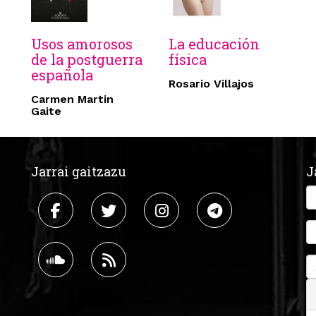
Usos amorosos
La educación
de la postguerra
física
española
Rosario Villajos
Carmen Martin
Gaite
Jarrai gaitzazu
J