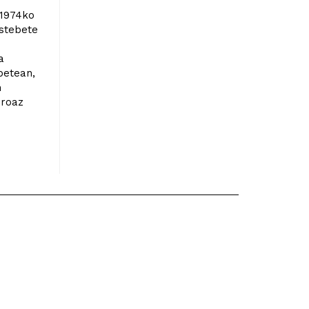
, 1974ko
Astebete
a
-betean,
n
eroaz