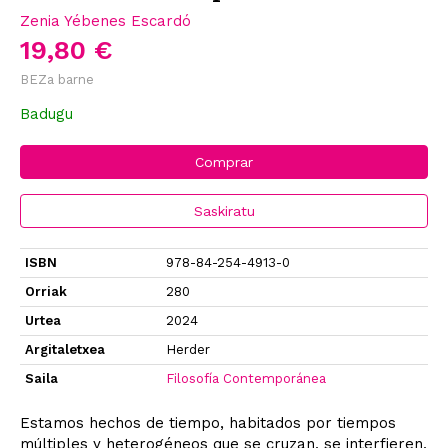
Zenia Yébenes Escardó
19,80 €
BEZa barne
Badugu
Comprar
Saskiratu
ISBN
978-84-254-4913-0
Orriak
280
Urtea
2024
Argitaletxea
Herder
Saila
Filosofía Contemporánea
Estamos hechos de tiempo, habitados por tiempos
múltiples y heterogéneos que se cruzan, se interfieren,