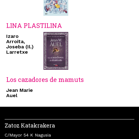
LINA PLASTILINA
Izaro
Arroita,
Joseba (Il.)
Larretxe
Los cazadores de mamuts
Jean Marie
Auel
Zatoz Katakrakera
C/Mayor 54 K Nagusia