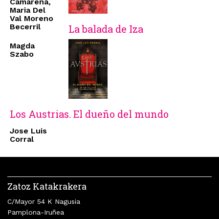
Camarena,
Maria Del
Val Moreno
Becerril
La balada de Iza
Magda
Szabo
Los Austrias. El dueño del mundo
Jose Luis
Corral
Zatoz Katakrakera
C/Mayor 54 K Nagusia
Pamplona-Iruñea