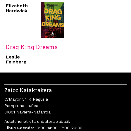
Elizabeth
Hardwick
Drag King Dreams
Leslie
Feinberg
Zatoz Katakrakera
C/Mayor 54 K Nagusia
Pamplona-Iruñea
31001 Navarra-Nafarroa
Astelehenetik larunbatera zabalik
Liburu-denda:
10:00-14:00 17:00-20:30