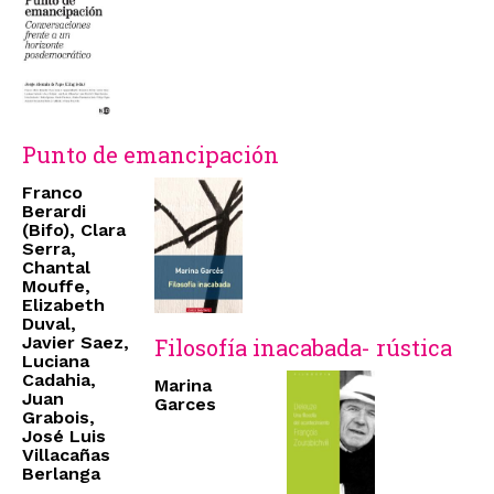
Punto de emancipación
Franco
Berardi
(Bifo), Clara
Serra,
Chantal
Mouffe,
Elizabeth
Duval,
Javier Saez,
Filosofía inacabada- rústica
Luciana
Cadahia,
Marina
Juan
Garces
Grabois,
José Luis
Villacañas
Berlanga