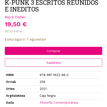
K-PUNK 3 ESCRITOS REUNIDOS
E INEDITOS
Mark Fisher
19,50 €
BEZa barne
Eskuragarri 7 egunetan
Comprar
Saskiratu
ISBN
978-987-1622-96-2
Orriak
256
Urtea
2021
Argitaletxea
Caja Negra
Saila
Filosofía Contemporánea