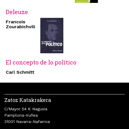
Deleuze
Francois
Zourabichvili
El concepto de lo político
Carl Schmitt
Zatoz Katakrakera
C/Mayor 54 K Nagusia
Pamplona-Iruñea
31001 Navarra-Nafarroa