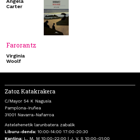
Angela
Carter
Farorantz
Virginia
Woolf
Zatoz Katakrakera
C/Mayor 54 K Nagusia
Pamplona-Iruñea
31001 Navarra-Nafarroa
Astelehenetik larunbatera zabalik
Liburu-denda:
10:00-14:00 17:00-20:30
Kantina:
L, M, M 10:00-22:00 | J, V, S 10:00-01:00