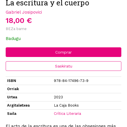
La escritura y el cuerpo
Gabriel Josipovici
18,00 €
BEZa barne
Badugu
Comprar
Saskiratu
ISBN
978-84-17496-73-9
Orriak
Urtea
2023
Argitaletxea
La Caja Books
Saila
Crítica Literaria
El acto de la escritura es una de las obsesiones más