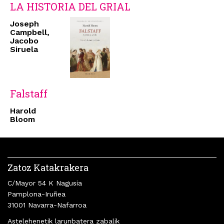
LA HISTORIA DEL GRIAL
Joseph
Campbell,
Jacobo
Siruela
Falstaff
Harold
Bloom
Zatoz Katakrakera
C/Mayor 54 K Nagusia
Pamplona-Iruñea
31001 Navarra-Nafarroa
Astelehenetik larunbatera zabalik