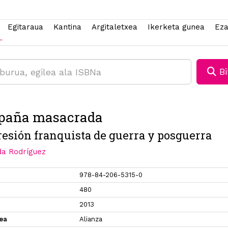
Egitaraua
Kantina
Argitaletxea
Ikerketa gunea
Eza
Bi
spaña masacrada
resión franquista de guerra y posguerra
da Rodríguez
978-84-206-5315-0
480
2013
xea
Alianza