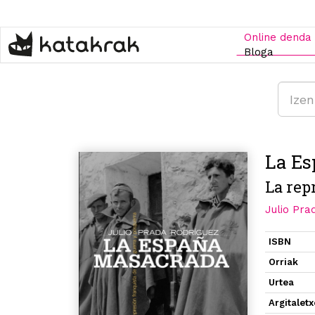
Skip
to
main
Online denda
content
Bloga
La E
La rep
Julio Pra
ISBN
Orriak
Urtea
Argitalet