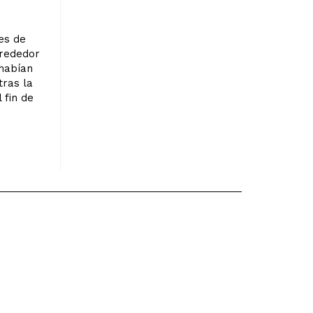
es de
lrededor
 habían
tras la
 fin de