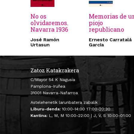
No os
Memorias de u
olvidaremos.
piojo
Navarra 1936
republicano
José Ramón
Ernesto Carratalá
Urtasun
García
Zatoz Katakrakera
C/Mayor 54 K Nagusia
Pamplona-Iruñea
31001 Navarra-Nafarroa
Astelehenetik larunbatera zabalik
Liburu-denda:
10:00-14:00 17:00-20:30
Kantina:
L, M, M 10:00-22:00 | J, V, S 10:00-01:00