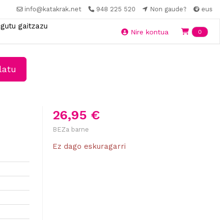
info@katakrak.net
948 225 520
Non gaude?
eus
gutu gaitzazu
Ite
Nire kontua
0
latu
26,95 €
BEZa barne
Ez dago eskuragarri