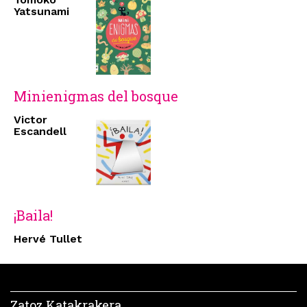
Yatsunami
Minienigmas del bosque
Victor
Escandell
¡Baila!
Hervé Tullet
Zatoz Katakrakera