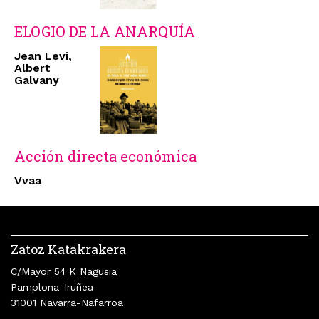
ELOGIO DE LA ANARQUÍA
Jean Levi,
Albert
Galvany
Acción directa económica
Vvaa
Zatoz Katakrakera
C/Mayor 54 K Nagusia
Pamplona-Iruñea
31001 Navarra-Nafarroa