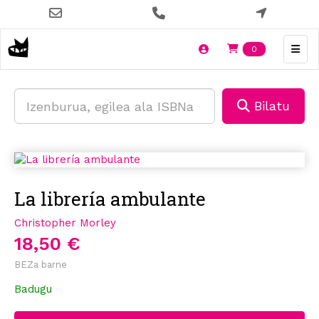
Skip
to
main
Items en t
0
content
Bilatu
La librería ambulante
Christopher Morley
18,50 €
BEZa barne
Badugu