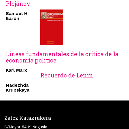
Plejánov
Samuel H.
Baron
Líneas fundamentales de la crítica de la
economía política
Karl Marx
Recuerdo de Lenin
Nadezhda
Krupskaya
Zatoz Katakrakera
C/Mayor 54 K Nagusia