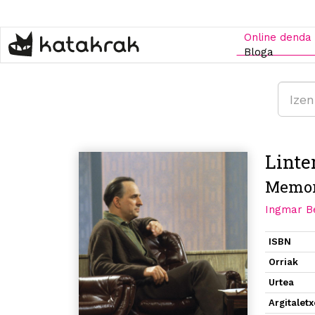
Skip
to
main
Online denda
content
Bloga
Linte
Memor
Ingmar 
ISBN
Orriak
Urtea
Argitalet