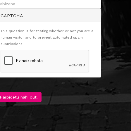
CAPTCHA
This question is for testing whether or not you are a
human visitor and to prevent automated spam
submissions.
Harpidetu nahi dut!