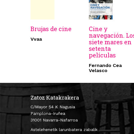
Brujas de cine
Cine y
navegación. Lo
Vvaa
siete mares en
setenta
películas
Fernando Cea
Velasco
Zatoz Katakrakera
C/Mayor 54 K Nagusia
Pamplona-Iruñea
31001 Navarra-Nafarroa
Astelehenetik larunbatera zabalik