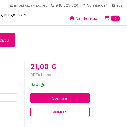
info@katakrak.net
948 225 520
Non gaude?
eus
gutu gaitzazu
Ite
Nire kontua
0
latu
21,00 €
BEZa barne
Badugu
Comprar
Saskiratu