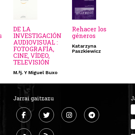
DE LA
Rehacer los
s
INVESTIGACIÓN
géneros
AUDIOVISUAL :
Katarzyna
FOTOGRAFÍA,
Paszkiewicz
CINE, VÍDEO,
TELEVISIÓN
M.ªj. Y Miguel Buxo
Jarrai gaitzazu
J