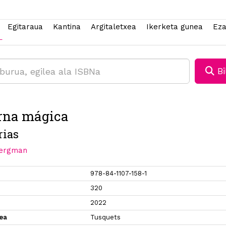
Egitaraua
Kantina
Argitaletxea
Ikerketa gunea
Eza
Bi
rna mágica
ias
Bergman
978-84-1107-158-1
320
2022
xea
Tusquets