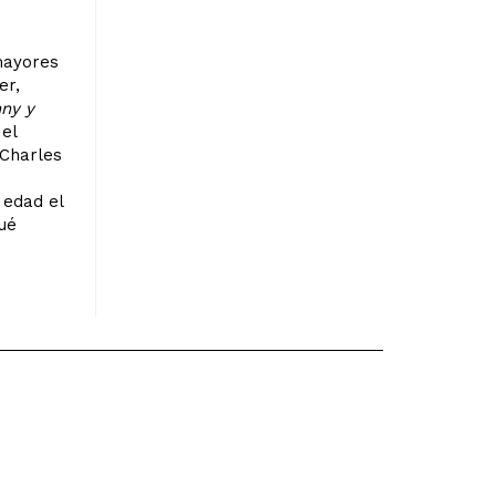
mayores
er,
ny y
 el
 Charles
e
 edad el
ué