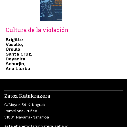
Cultura de la violación
Brigitte
Vasallo,
Úrsula
Santa Cruz,
Deyanira
Schurjin,
Ana Llurba
Zatoz Katakrakera
C/Mayor 54 K Nagusia
Pamplona-Iruñea
31001 Navarra-Nafarroa
Astelehenetik larunbatera zabalik