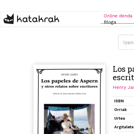
Skip
to
main
Online denda
content
Bloga
Los p
escri
Henry J
ISBN
Orriak
Urtea
Argitalet