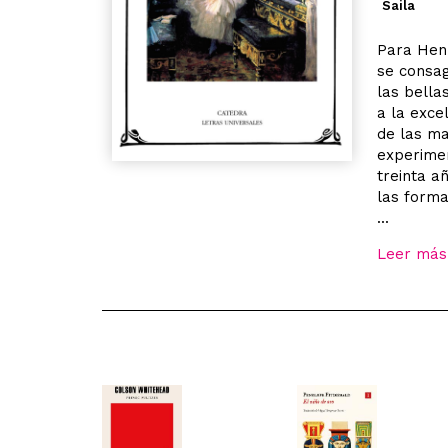
Saila
Para Henr
se consag
las bella
a la exce
de las ma
experimen
treinta a
las forma
...
Leer más