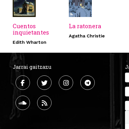
Cuentos
La ratonera
inquietantes
Agatha Christie
Edith Wharton
Jarrai gaitzazu
J