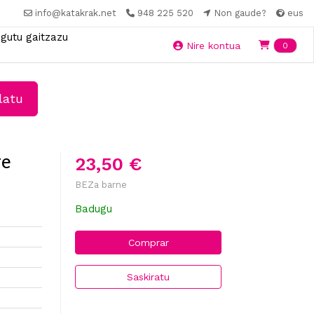
info@katakrak.net
948 225 520
Non gaude?
eus
gutu gaitzazu
Ite
Nire kontua
0
latu
re
23,50 €
BEZa barne
Badugu
Comprar
Saskiratu