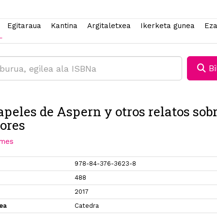
Egitaraua
Kantina
Argitaletxea
Ikerketa gunea
Eza
Bi
apeles de Aspern y otros relatos sob
tores
ames
978-84-376-3623-8
488
2017
xea
Catedra