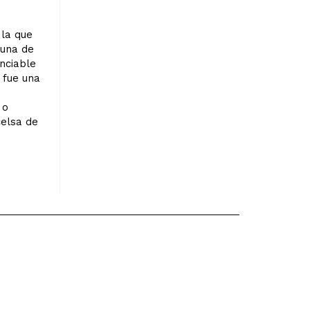
 la que
 una de
unciable
, fue una
 o
celsa de