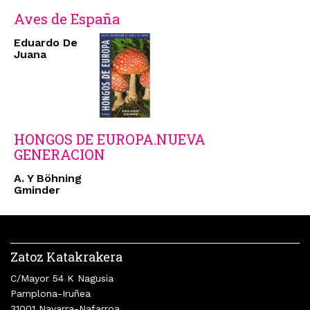
Aves de España
Eduardo De
Juana
HONGOS DE EUROPA.NUEVA
GENERACION
A. Y Böhning
Gminder
Zatoz Katakrakera
C/Mayor 54 K Nagusia
Pamplona-Iruñea
31001 Navarra-Nafarroa