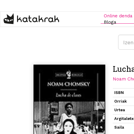
Skip
to
main
Online denda
content
Bloga
Lucha
Noam Ch
ISBN
Orriak
Urtea
Argitalet
Saila