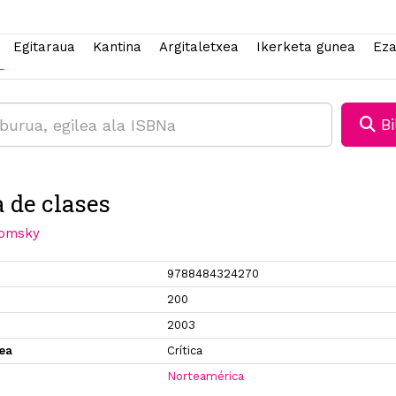
Egitaraua
Kantina
Argitaletxea
Ikerketa gunea
Eza
Bi
 de clases
omsky
9788484324270
200
2003
xea
Crítica
Norteamérica