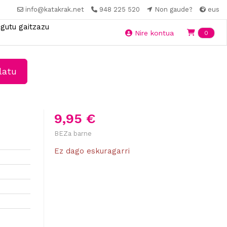
info@katakrak.net
948 225 520
Non gaude?
eus
gutu gaitzazu
Ite
Nire kontua
0
latu
9,95 €
BEZa barne
Ez dago eskuragarri