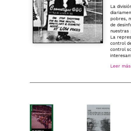
La divisi
diariamen
pobres, 
de desinf
nuestras 
La repres
control d
control s
interesa
Leer más