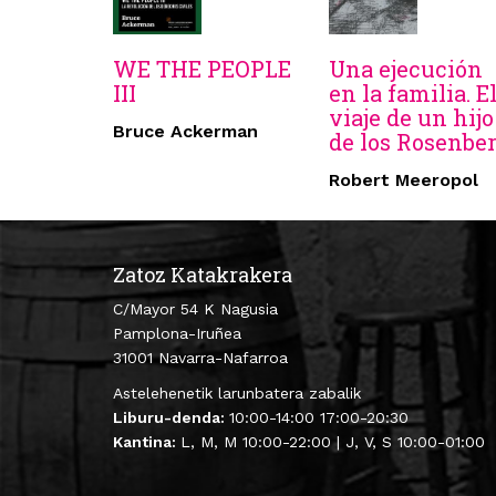
WE THE PEOPLE
Una ejecución
III
en la familia. E
viaje de un hijo
Bruce Ackerman
de los Rosenbe
Robert Meeropol
Zatoz Katakrakera
C/Mayor 54 K Nagusia
Pamplona-Iruñea
31001 Navarra-Nafarroa
Astelehenetik larunbatera zabalik
Liburu-denda:
10:00-14:00 17:00-20:30
Kantina:
L, M, M 10:00-22:00 | J, V, S 10:00-01:00