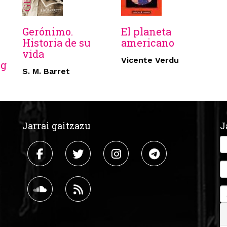
Gerónimo.
El planeta
l
Historia de su
americano
vida
Vicente Verdu
rg
S. M. Barret
Jarrai gaitzazu
J