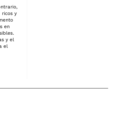
ntrario,
ricos y
umento
s en
ibles.
s y el
a el