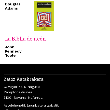
Douglas
Adams
La Biblia de neón
John
Kennedy
Toole
Zatoz Katakrakera
C/Mayor 54 K Nagusia
Pamplona-Iruñea
31001 Navarra-Nafarroa
Astelehenetik larunbatera zabalik