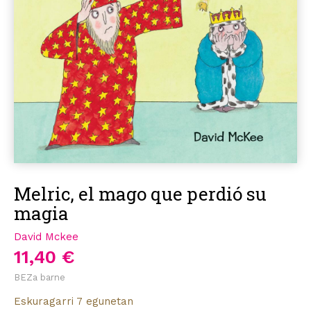
Melric, el mago que perdió su
magia
David Mckee
11,40 €
BEZa barne
Eskuragarri 7 egunetan