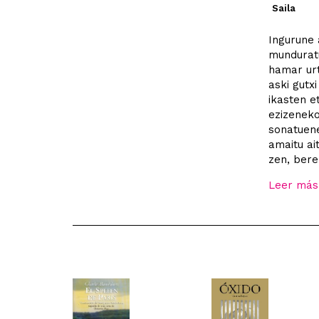
Saila
Ingurune 
munduratu
hamar urt
aski gutx
ikasten e
ezizeneko
sonatuene
amaitu ai
zen, bere
Leer más