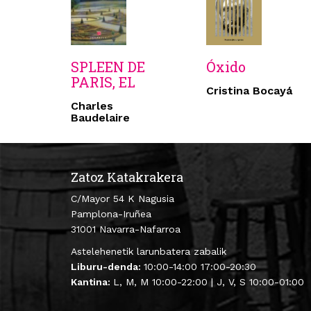
SPLEEN DE
Óxido
PARIS, EL
Cristina Bocayá
Charles
Baudelaire
Zatoz Katakrakera
C/Mayor 54 K Nagusia
Pamplona-Iruñea
31001 Navarra-Nafarroa
Astelehenetik larunbatera zabalik
Liburu-denda:
10:00-14:00 17:00-20:30
Kantina:
L, M, M 10:00-22:00 | J, V, S 10:00-01:00