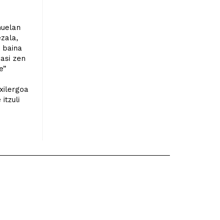
huelan
zala,
 baina
hasi zen
e”
xilergoa
itzuli