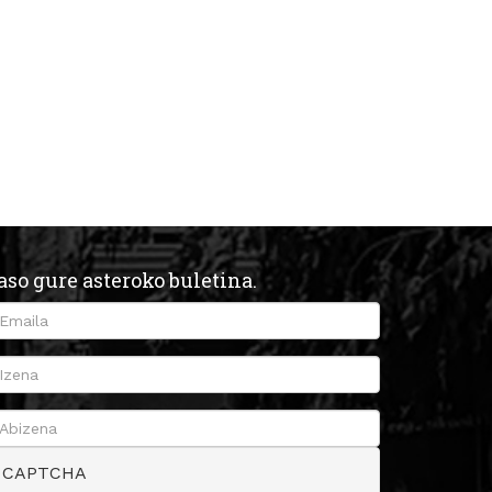
aso gure asteroko buletina.
CAPTCHA