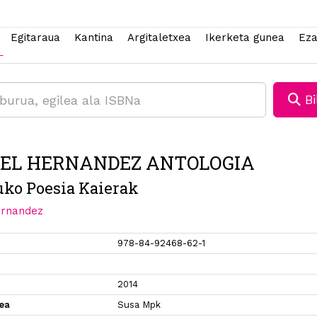
Egitaraua
Kantina
Argitaletxea
Ikerketa gunea
Eza
Bi
EL HERNANDEZ ANTOLOGIA
ko Poesia Kaierak
ernandez
978-84-92468-62-1
2014
xea
Susa Mpk