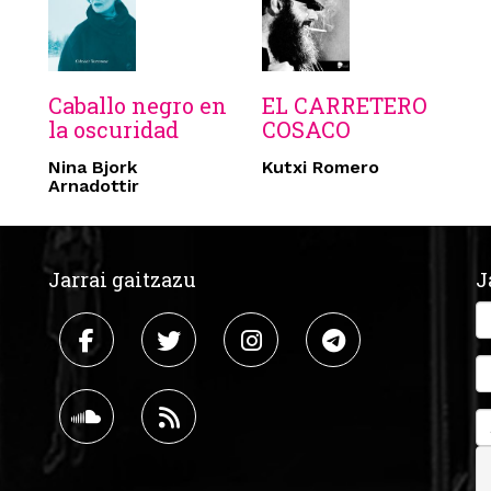
Caballo negro en
EL CARRETERO
la oscuridad
COSACO
Nina Bjork
Kutxi Romero
Arnadottir
Jarrai gaitzazu
J