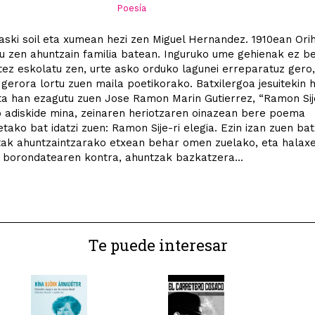
Poesía
aski soil eta xumean hezi zen Miguel Hernandez. 1910ean Ori
 zen ahuntzain familia batean. Inguruko ume gehienak ez be
ez eskolatu zen, urte asko orduko lagunei erreparatuz gero,
i gerora lortu zuen maila poetikorako. Batxilergoa jesuitekin 
ta han ezagutu zuen Jose Ramon Marin Gutierrez, “Ramon Sij
 adiskide mina, zeinaren heriotzaren oinazean bere poema
tako bat idatzi zuen: Ramon Sije-ri elegia. Ezin izan zuen bat
tak ahuntzaintzarako etxean behar omen zuelako, eta halaxe 
 borondatearen kontra, ahuntzak bazkatzera...
Te puede interesar