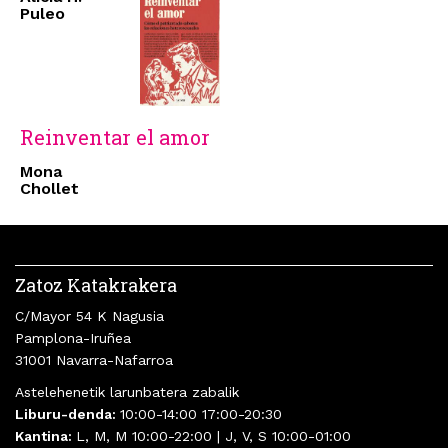
Puleo
Reinventar el amor
Mona
Chollet
Zatoz Katakrakera
C/Mayor 54 K Nagusia
Pamplona-Iruñea
31001 Navarra-Nafarroa
Astelehenetik larunbatera zabalik
Liburu-denda:
10:00-14:00 17:00-20:30
Kantina:
L, M, M 10:00-22:00 | J, V, S 10:00-01:00