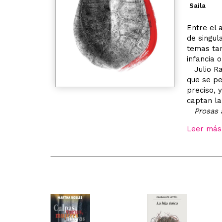
Saila
Entre el a
de singul
temas tan
infancia 
Julio Ra
que se pe
preciso, 
captan la
Prosas a
Leer más