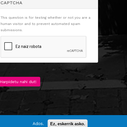
CAPTCHA
This question is for testing whether or not you are a
human visitor and to prevent automated spam
submissions.
Harpidetu nahi dut!
Ados.
Ez, eskerrik asko.