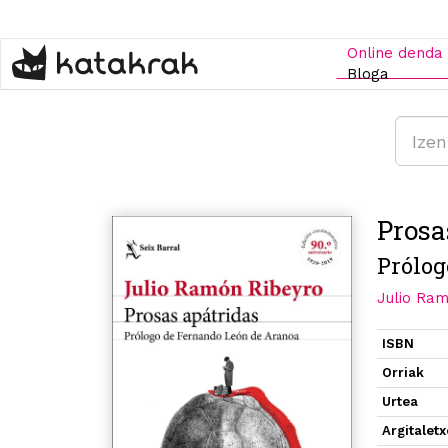
Skip
to
main
Online denda
content
Bloga
Prosa
Prólog
Julio Ra
ISBN
Orriak
Urtea
Argitalet