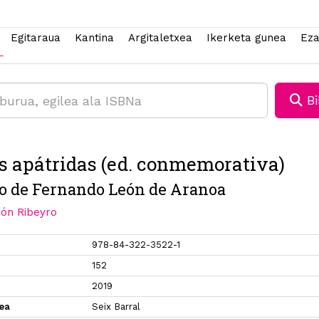
Egitaraua
Kantina
Argitaletxea
Ikerketa gunea
Eza
Bi
s apátridas (ed. conmemorativa)
o de Fernando León de Aranoa
món Ribeyro
978-84-322-3522-1
152
2019
xea
Seix Barral