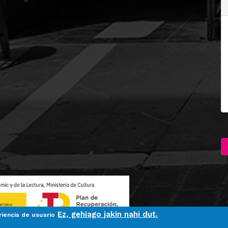
Ez, gehiago jakin nahi dut.
riencia de usuario