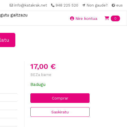
info@katakrak.net
948 225 520
Non gaude?
eus
gutu gaitzazu
Ite
Nire kontua
0
latu
17,00 €
BEZa barne
Badugu
Comprar
Saskiratu