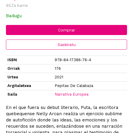
BEZa barne
Badugu
Comprar
Saskiratu
ISBN
978-84-17386-76-4
Orriak
176
Urtea
2021
Argitaletxea
Pepitas De Calabaza
Saila
Narrativa Europea
En el que fuera su debut literario, Puta, la escritora
quebequense Nelly Arcan realiza un ejercicio sublime
de autoficción donde las ideas, las emociones y los
recuerdos se suceden, enlazándose en una narración
torrencial y violenta, para plasmar el testimonio de