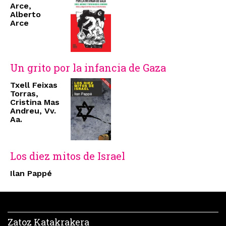
Arce,
Alberto
Arce
Un grito por la infancia de Gaza
Txell Feixas
Torras,
Cristina Mas
Andreu, Vv.
Aa.
Los diez mitos de Israel
Ilan Pappé
Zatoz Katakrakera