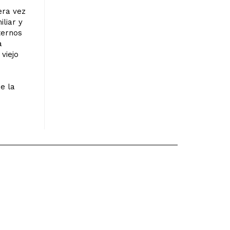
era vez
iliar y
ternos
a
viejo
e la