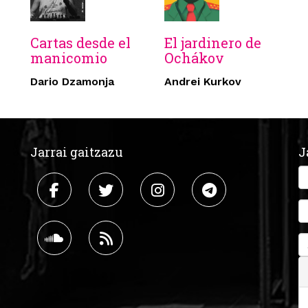
Cartas desde el
El jardinero de
manicomio
Ochákov
Dario Dzamonja
Andrei Kurkov
Jarrai gaitzazu
J