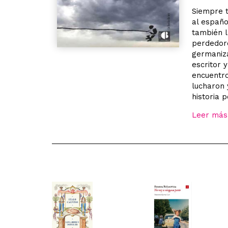
Siempre t
al españo
también 
perdedore
germaniza
escritor 
encuentro
lucharon 
historia 
Leer más