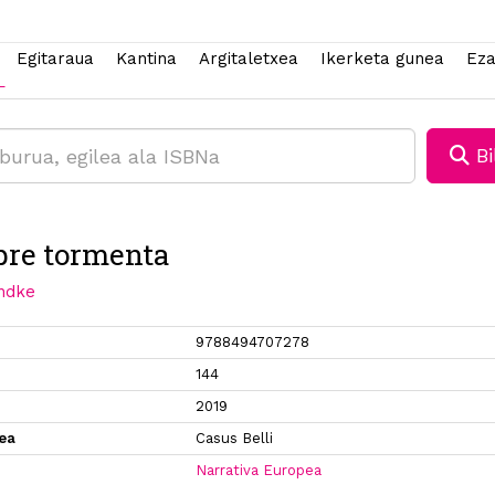
Egitaraua
Kantina
Argitaletxea
Ikerketa gunea
Eza
Bi
re tormenta
ndke
9788494707278
144
2019
xea
Casus Belli
Narrativa Europea