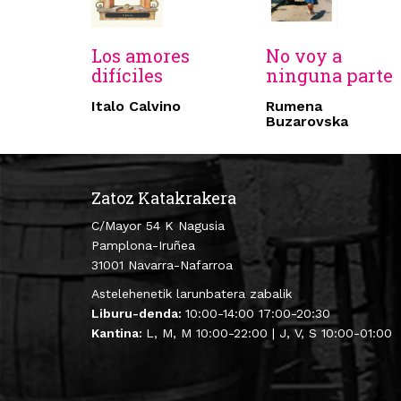
Los amores
No voy a
difíciles
ninguna parte
Italo Calvino
Rumena
Buzarovska
Zatoz Katakrakera
C/Mayor 54 K Nagusia
Pamplona-Iruñea
31001 Navarra-Nafarroa
Astelehenetik larunbatera zabalik
Liburu-denda:
10:00-14:00 17:00-20:30
Kantina:
L, M, M 10:00-22:00 | J, V, S 10:00-01:00