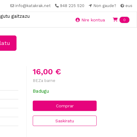
info@katakrak.net
948 225 520
Non gaude?
eus
gutu gaitzazu
Ite
Nire kontua
0
latu
16,00 €
BEZa barne
Badugu
Comprar
Saskiratu