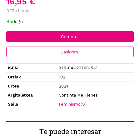
16,95 €
BEZa barne
Badugu
Comprar
Saskiratu
ISBN
978-84-122760-5-3
Orriak
182
Urtea
2021
Argitaletxea
Continta Me Tienes
Saila
Feminismo(S)
Te puede interesar