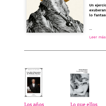
Un ejerci
exuberant
lo fanta
...
Leer más
Los años
Lo que ellos