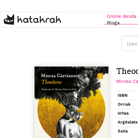
Skip
to
main
Online denda
content
Bloga
Theo
Mircea C
ISBN
Orriak
Urtea
Argitalet
Saila