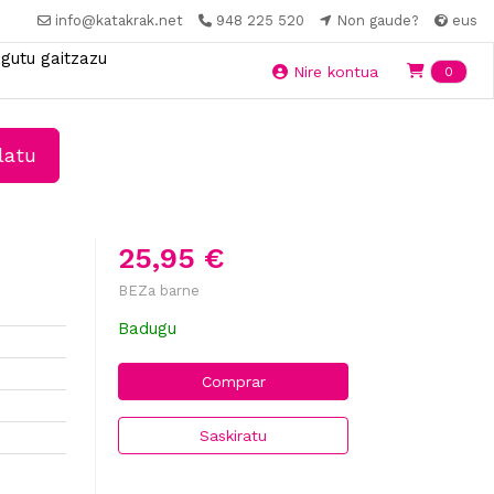
info@katakrak.net
948 225 520
Non gaude?
eus
gutu gaitzazu
Ite
Nire kontua
0
latu
25,95 €
BEZa barne
Badugu
Comprar
Saskiratu