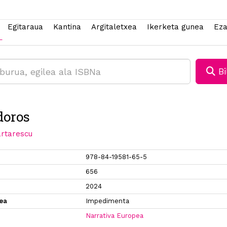
Egitaraua
Kantina
Argitaletxea
Ikerketa gunea
Eza
Bi
doros
artarescu
978-84-19581-65-5
656
2024
xea
Impedimenta
Narrativa Europea