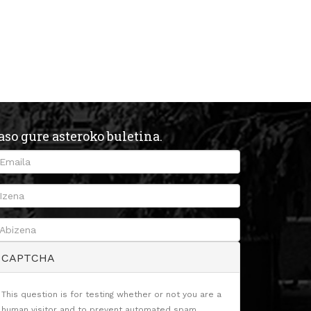
aso gure asteroko buletina.
CAPTCHA
This question is for testing whether or not you are a
human visitor and to prevent automated spam