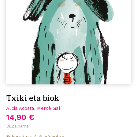
Txiki eta biok
Alicia Acosta
,
Mercè Galí
14,90 €
BEZa barne
Eskuragarri 4-5 egunetan