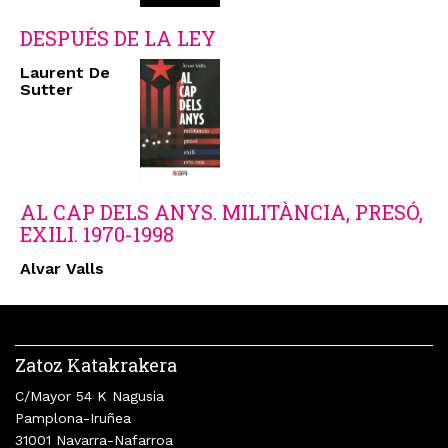
DESPUÉS DE LA LEY
Laurent De
Sutter
AL CAP DELS ANYS. MILITÀNCIA, PRESÓ,
EXILI. 1970-1998
Alvar Valls
Zatoz Katakrakera
C/Mayor 54 K Nagusia
Pamplona-Iruñea
31001 Navarra-Nafarroa