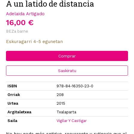
A un latido de distancia
Adelaida Artigado
16,00 €
BEZa barne
Eskuragarri 4-5 egunetan
Comprar
Saskiratu
ISBN
978-84-16350-23-0
Orriak
208
Urtea
2015
Argitaletxea
Txalaparta
Saila
Vigilar Y Castigar