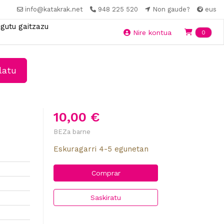
info@katakrak.net
948 225 520
Non gaude?
eus
gutu gaitzazu
Ite
Nire kontua
0
latu
10,00 €
BEZa barne
Eskuragarri 4-5 egunetan
Comprar
Saskiratu