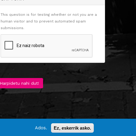
This question is for testing whether or not you are a
human visitor and to prevent automated spam
submissions.
Harpidetu nahi dut!
Ados.
Ez, eskerrik asko.