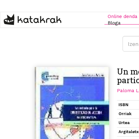
Skip
to
main
Online denda
content
Bloga
Un mé
parti
Paloma L
ISBN
Orriak
Urtea
Argitalet