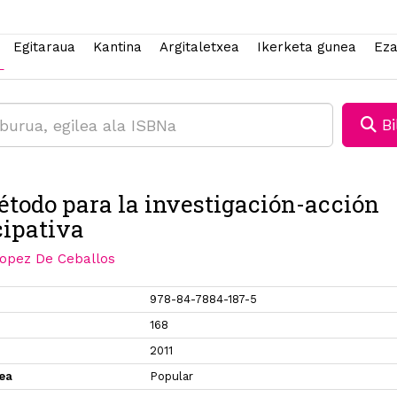
Egitaraua
Kantina
Argitaletxea
Ikerketa gunea
Eza
Bi
todo para la investigación-acción
cipativa
opez De Ceballos
978-84-7884-187-5
168
2011
xea
Popular