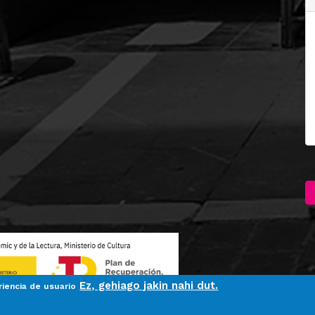
Ez, gehiago jakin nahi dut.
riencia de usuario