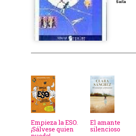
Saila
Empieza la ESO.
El amante
¡Sálvese quien
silencioso
pueda!