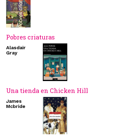
Pobres criaturas
Alasdair
Gray
Una tienda en Chicken Hill
James
Mcbride