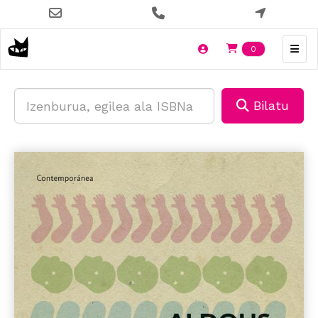
Skip
to
main
Items en t
0
content
Bilatu