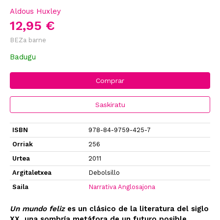
Aldous Huxley
12,95 €
BEZa barne
Badugu
Comprar
Saskiratu
ISBN
978-84-9759-425-7
Orriak
256
Urtea
2011
Argitaletxea
Debolsillo
Saila
Narrativa Anglosajona
Un mundo feliz
es un clásico de la literatura del siglo
XX, una sombría metáfora de un futuro posible.