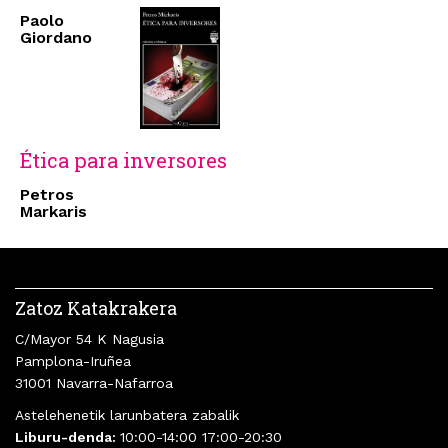
Paolo
Giordano
Ética para inversores
Petros
Markaris
Zatoz Katakrakera
C/Mayor 54 K Nagusia
Pamplona-Iruñea
31001 Navarra-Nafarroa
Astelehenetik larunbatera zabalik
Liburu-denda:
10:00-14:00 17:00-20:30