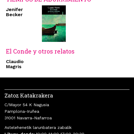
Jenifer
Becker
El Conde y otros relatos
Claudio
Magris
Zatoz Katakrakera
C/Mayor 54 K Nagusia
Pamplona-Iruñea
31001 Navarra-Nafarroa
Astelehenetik larunbatera zabalik