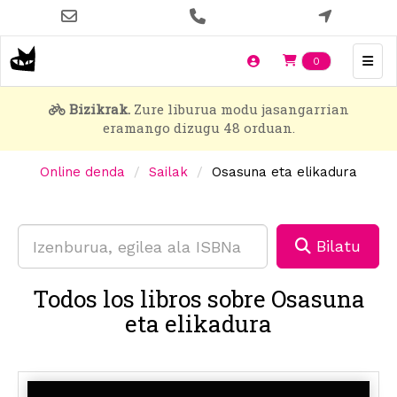
Skip
to
main
Items en t
0
content
Bizikrak.
Zure liburua modu jasangarrian
eramango dizugu 48 orduan.
Online denda
Sailak
Osasuna eta elikadura
Bilatu
Todos los libros sobre Osasuna
eta elikadura