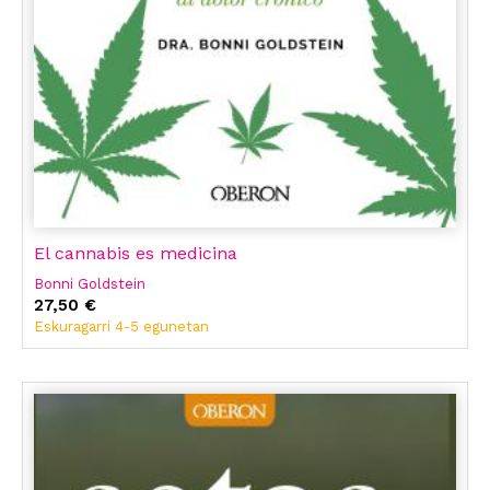
El cannabis es medicina
Bonni Goldstein
27,50 €
Eskuragarri 4-5 egunetan