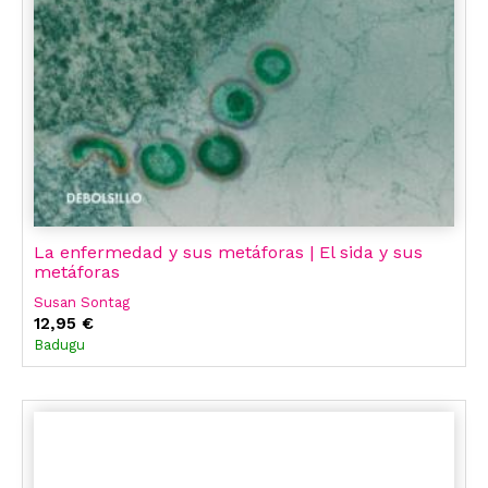
La enfermedad y sus metáforas | El sida y sus
metáforas
Susan Sontag
12,95 €
Badugu