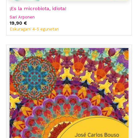
¡Es la microbiota, idiota!
Sari Arponen
19,90 €
Eskuragarri 4-5 egunetan