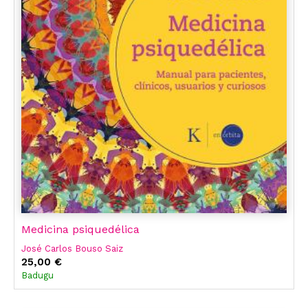
Medicina psiquedélica
José Carlos Bouso Saiz
25,00 €
Badugu