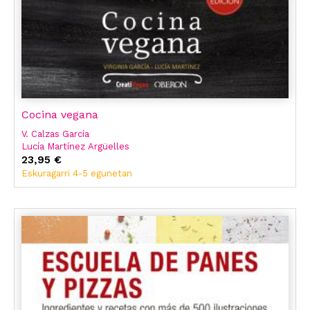
Cocina vegana
V. Calzas García
Lucía Martínez Argüelles
23,95 €
Eskuragarri 4-5 egunetan